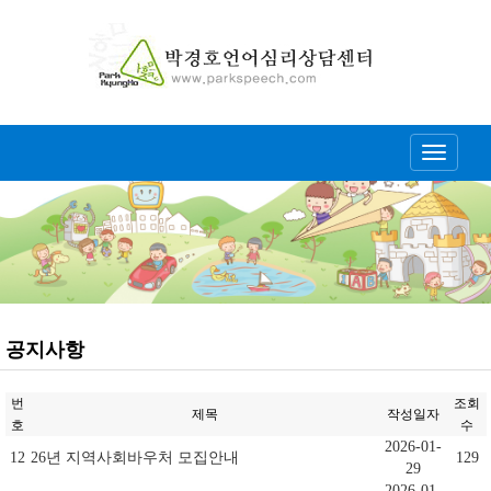
Toggle
navigati
공지사항
번
조회
제목
작성일자
호
수
2026-01-
12
26년 지역사회바우처 모집안내
129
29
2026-01-