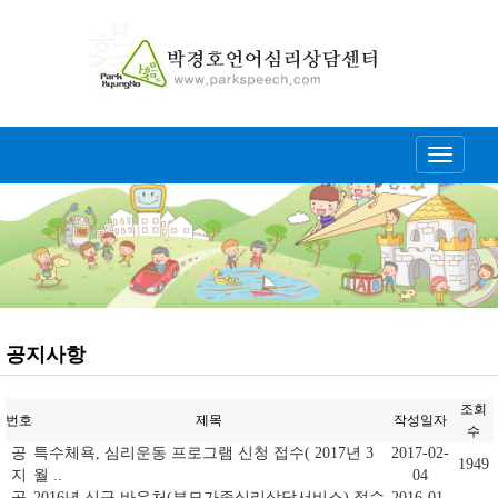
Toggle
navigati
공지사항
조회
번호
제목
작성일자
수
공
특수체욕, 심리운동 프로그램 신청 접수( 2017년 3
2017-02-
1949
지
월 ..
04
공
2016년 신규 바우처(부모가족심리상담서비스) 접수
2016-01-