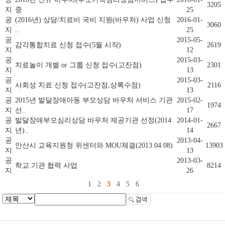
3205
지
중
25
공
(2016년) 상담/치료비 국비 지원(바우처) 사업 신청
2016-01-
3060
지
..
25
공
2015-05-
감각통합치료 신청 접수(5월 시작)
2619
지
12
공
2015-03-
치료놀이 개별 or 그룹 신청 접수(고잔점)
2301
지
13
공
2015-03-
사회성 치료 신청 접수(고잔점,상록수점)
2116
지
13
공
2015년 발달장애아동 부모상담 바우처 서비스 기관
2015-02-
1974
지
선..
17
공
발달장애부모심리상담 바우처 제공기관 선정(2014
2014-01-
2667
지
년)..
14
공
2013-04-
안산시 교육지원청 위센터와 MOU체결(2013.04.08)
13903
지
13
공
2013-03-
학교.기관 협력 사업
8214
지
26
1
2
3
4
5
6